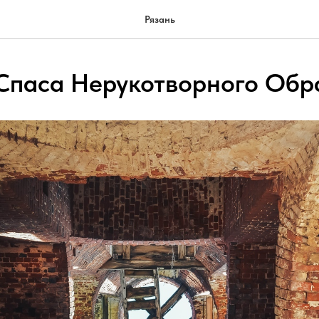
Рязань
Спаса Нерукотворного Обр