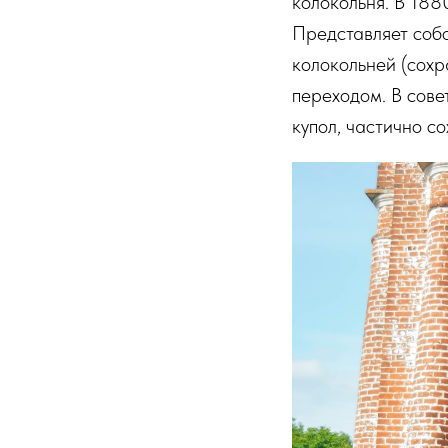
колокольня. В 188
Представляет собо
колокольней (сохр
переходом. В сове
купол, частично с