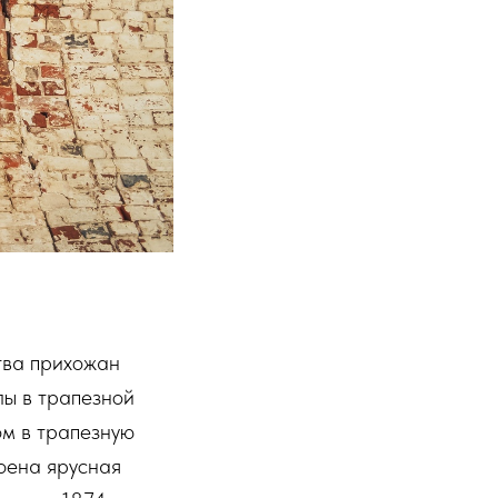
тва прихожан
лы в трапезной
ом в трапезную
оена ярусная