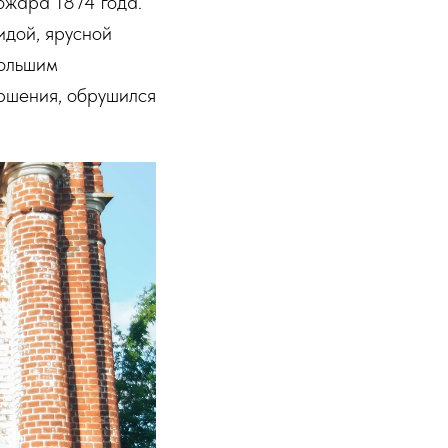
ожара 1874 года.
идой, ярусной
большим
ершения, обрушился