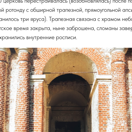
0 церковь перестраивалась (возобновлялась) после п
й ротонду с обширной трапезной, прямоугольной апс
анилось три яруса). Трапезная связана с храмом не
тское время закрыта, ныне заброшена, сломаны зав
охранились внутренние росписи.