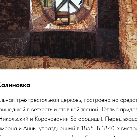
Калиновка
льная трёхпрестольная церковь, построена на средс
ришедшей в ветхость и ставшей тесной. Тёплые приде
(Никольский и Коронования Богородицы). Перед вход
меона и Анны, упраздненный в 1855. В 1840-х выстр